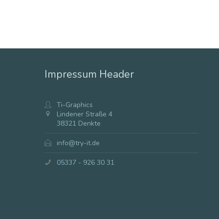
Impressum Header
Ti-Graphics
Lindener Straße 4
38321 Denkte
info@try-it.de
05337 - 926 30 31