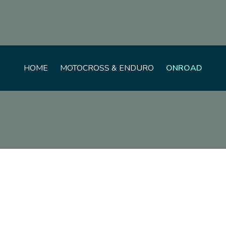
ONROAD
HOME
MOTOCROSS & ENDURO
AKI
SUZUKI
RMZ
TOM
CUSTOM