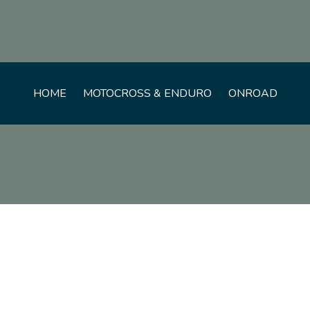
HOME
MOTOCROSS & ENDURO
ONROAD
AKI
SUZUKI
RMZ
TOM
CUSTOM