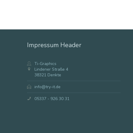
Impressum Header
Ti-Graphics
Lindener Straße 4
38321 Denkte
info@try-it.de
05337 - 926 30 31