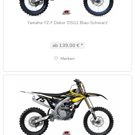
Yamaha YZ-F Dekor 'DSG1 Blau-Schwarz'
ab 139,00 € *
Merken