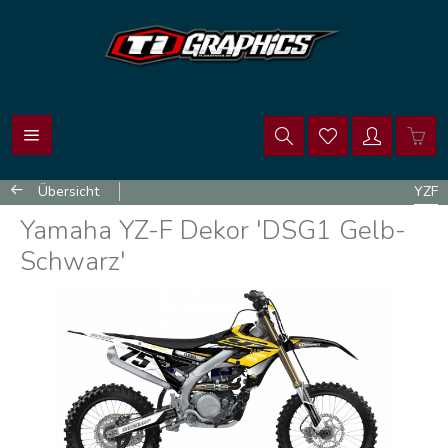
Übersicht
YZF
Yamaha YZ-F Dekor 'DSG1 Gelb-
Schwarz'