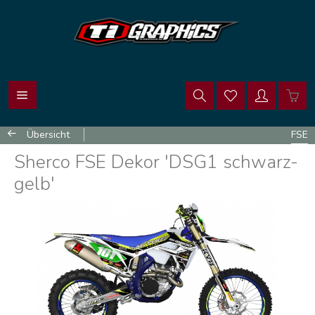
Übersicht
FSE
Sherco FSE Dekor 'DSG1 schwarz-
gelb'